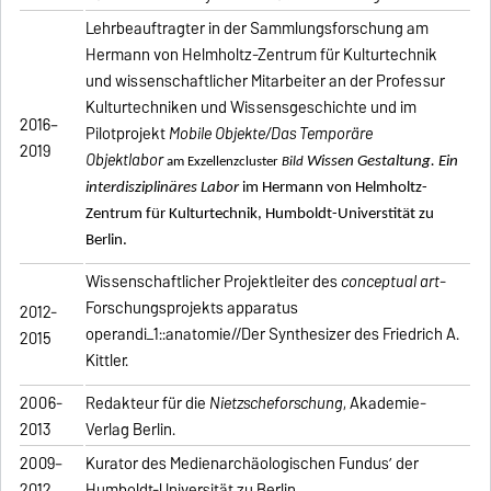
Lehrbeauftragter in der Sammlungsforschung am
Hermann von Helmholtz-Zentrum für Kulturtechnik
und wissenschaftlicher Mitarbeiter an der Professur
Kulturtechniken und Wissensgeschichte und im
2016–
Pilotprojekt
Mobile Objekte/Das Temporäre
2019
Objektlabor
Wissen Gestaltung. Ein
am Exzellenzcluster
Bild
interdisziplinäres Labor
im Hermann von
Helmholtz-
Zentrum für Kulturtechnik, Humboldt-Universtität zu
Ber
lin.
Wissenschaftlicher Projektleiter des
conceptual art
-
Forschungsprojekts apparatus
2012-
operandi_1::anatomie//Der Synthesizer des Friedrich A.
2015
Kittler.
2006-
Redakteur für die
Nietzscheforschung
, Akademie-
2013
Verlag Berlin.
2009–
Kurator des Medienarchäologischen Fundus’ der
2012
Humboldt-Universität zu Berlin.