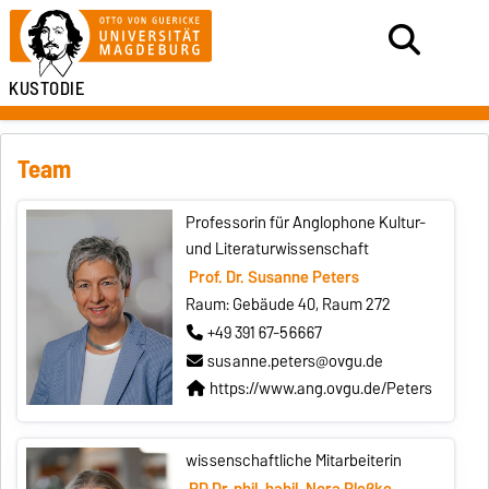
KUSTODIE
Team
Professorin für Anglophone Kultur-
und Literaturwissenschaft
Prof. Dr. Susanne Peters
Raum: Gebäude 40, Raum 272
+49 391 67-56667
susanne.peters@ovgu.de
https://www.ang.ovgu.de/Peters
wissenschaftliche Mitarbeiterin
PD Dr. phil. habil. Nora Pleßke