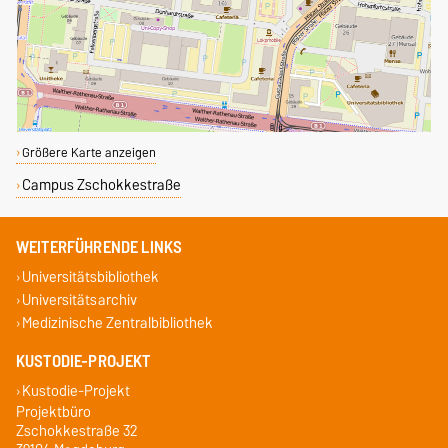
Größere Karte anzeigen
Campus Zschokkestraße
WEITERFÜHRENDE LINKS
Universitätsbibliothek
Universitätsarchiv
Medizinische Zentralbibliothek
KUSTODIE-PROJEKT
Kustodie-Projekt
Projektbüro
Zschokkestraße 32