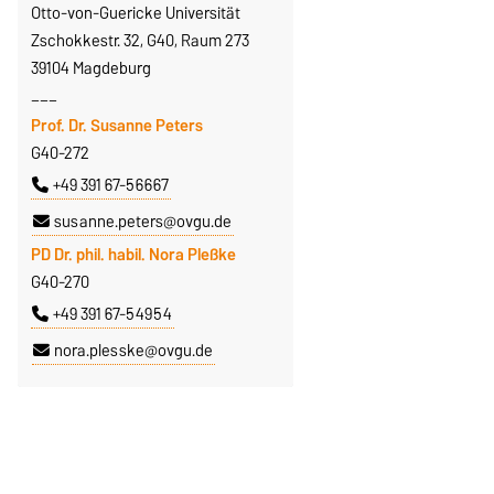
Otto-von-Guericke Universität
Zschokkestr. 32, G40, Raum 273
39104 Magdeburg
___
Prof. Dr. Susanne Peters
G40-272
+49 391 67-56667
susanne.peters@ovgu.de
PD Dr. phil. habil. Nora Pleßke
G40-270
+49 391 67-54954
nora.plesske@ovgu.de