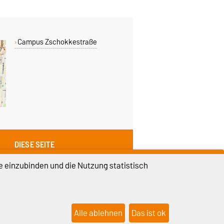
Campus Zschokkestraße
DIESE SEITE
Vorlesen
e einzubinden und die Nutzung statistisch
Permalink
Alle ablehnen
Das ist ok
lungen
Sitemap