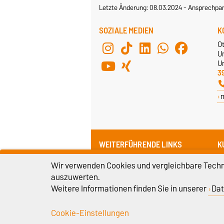
Letzte Änderung: 08.03.2024
-
Ansprechpar
SOZIALE MEDIEN
K
O
U
Un
3
WEITERFÜHRENDE LINKS
K
Universitätsbibliothek
K
Wir verwenden Cookies und vergleichbare Techno
P
Universitätsarchiv
auszuwerten.
Z
Medizinische Zentralbibliothek
Weitere Informationen finden Sie in unserer
Dat
3
G
Cookie-Einstellungen
Impressum
D