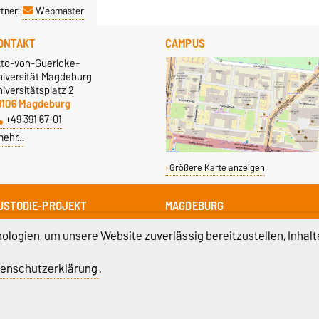
tner:
Webmaster
ONTAKT
CAMPUS
tto-von-Guericke-
niversität Magdeburg
iversitätsplatz 2
9106 Magdeburg
+49 391 67-01
mehr…
Größere Karte anzeigen
USTODIE-PROJEKT
MAGDEBURG
ustodie-Projekt
Stadt Magdeburg
logien, um unsere Website zuverlässig bereitzustellen, Inhalt
rojektbüro
Magdeburger Museen
schokkestraße 32
enschutzerklärung
.
9104 Magdeburg
40-270
atenschutz
Barrierefreiheit
Cookie-Einstel